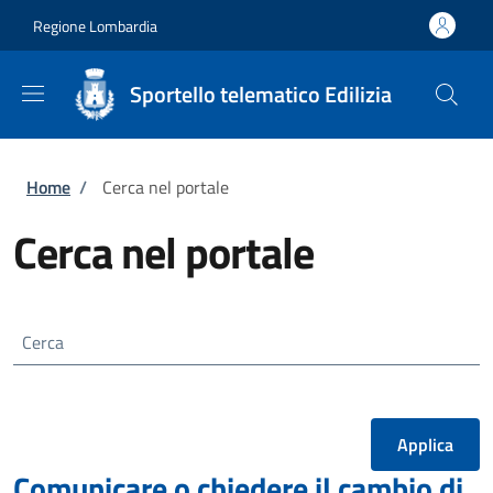
Salta al contenuto principale
Skip to footer content
Regione Lombardia
Sportello telematico Edilizia
Briciole di pane
Home
/
Cerca nel portale
Cerca nel portale
Cerca
Comunicare o chiedere il cambio di