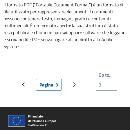
Il formato PDF ("Portable Document Format") è un formato di
file utilizzato per rappresentare documenti. I documenti
possono contenere testo, immagini, grafici e contenuti
multimediali. È un formato aperto: la sua struttura è stata
resa pubblica e chiunque può sviluppare software che leggano
e scrivano file PDF senza pagare alcun diritto alla Adobe
Systems.
Write th
Go to…
Pagina
3
Pagina precedente
Pagina attuale
Prossima pagina