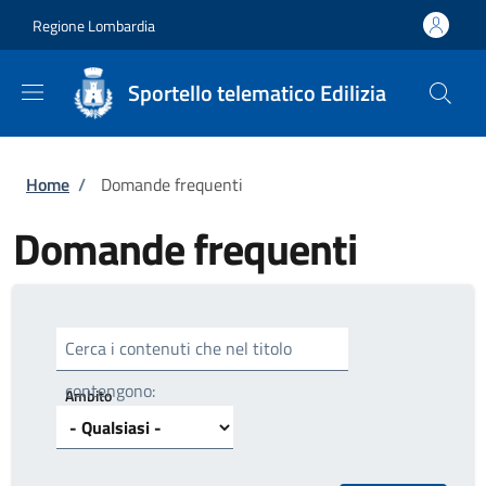
Salta al contenuto principale
Skip to footer content
Regione Lombardia
Sportello telematico Edilizia
Briciole di pane
Home
/
Domande frequenti
Domande frequenti
Cerca i contenuti che nel titolo
contengono:
Ambito