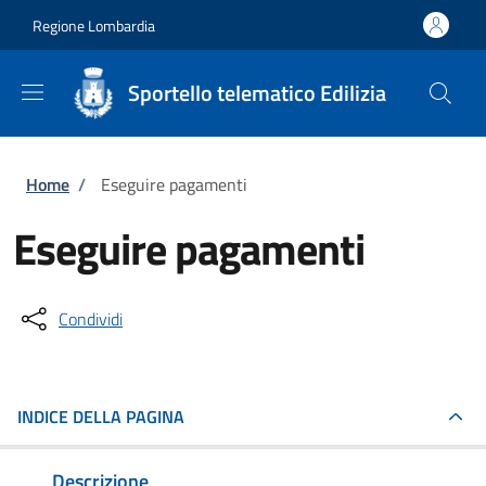
Salta al contenuto principale
Skip to footer content
Regione Lombardia
Sportello telematico Edilizia
Briciole di pane
Home
/
Eseguire pagamenti
Eseguire pagamenti
Condividi
INDICE DELLA PAGINA
Descrizione