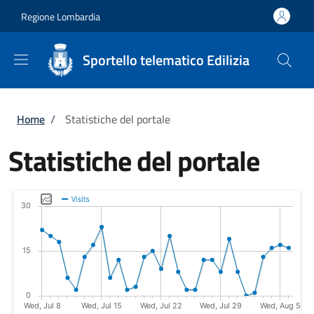
Salta al contenuto principale
Skip to footer content
Regione Lombardia
Sportello telematico Edilizia
Briciole di pane
Home
/
Statistiche del portale
Statistiche del portale