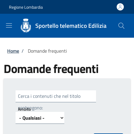
Salta al contenuto principale
Skip to footer content
Regione Lombardia
Sportello telematico Edilizia
Briciole di pane
Home
/
Domande frequenti
Domande frequenti
Cerca i contenuti che nel titolo
contengono:
Ambito