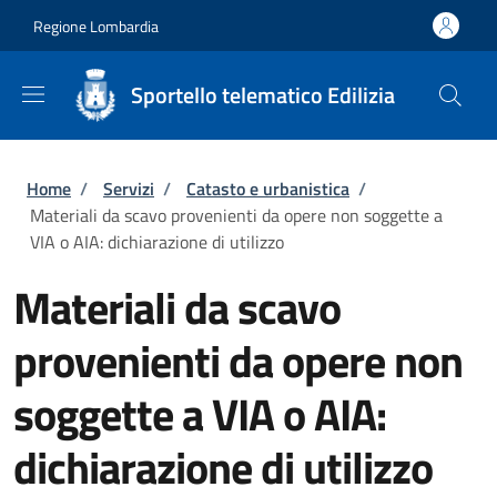
Salta al contenuto principale
Skip to footer content
Regione Lombardia
Sportello telematico Edilizia
Briciole di pane
Home
/
Servizi
/
Catasto e urbanistica
/
Materiali da scavo provenienti da opere non soggette a
VIA o AIA: dichiarazione di utilizzo
Materiali da scavo
provenienti da opere non
soggette a VIA o AIA:
dichiarazione di utilizzo