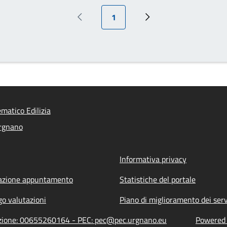
Pagina attuale
1
Pagina precedente
Prossima pagina
ematico Edilizia
rgnano
Informativa privacy
azione appuntamento
Statistiche del portale
go valutazioni
Piano di miglioramento dei serv
razione: 00655260164 - PEC: pec@pec.urgnano.eu
Powered b