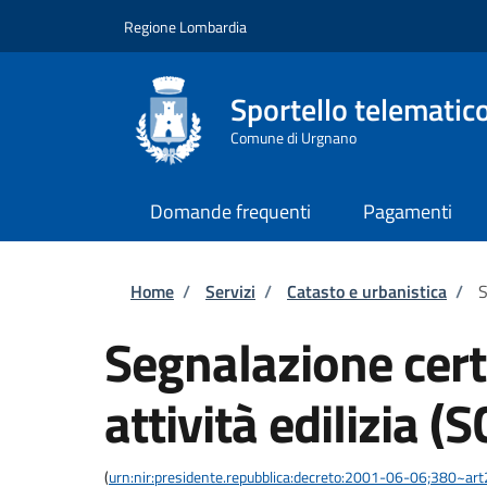
Salta al contenuto principale
Skip to footer content
Regione Lombardia
Sportello telematico
Comune di Urgnano
Domande frequenti
Pagamenti
Briciole di pane
Home
/
Servizi
/
Catasto e urbanistica
/
S
Segnalazione certi
attività edilizia (S
(
urn:nir:presidente.repubblica:decreto:2001-06-06;380~ar