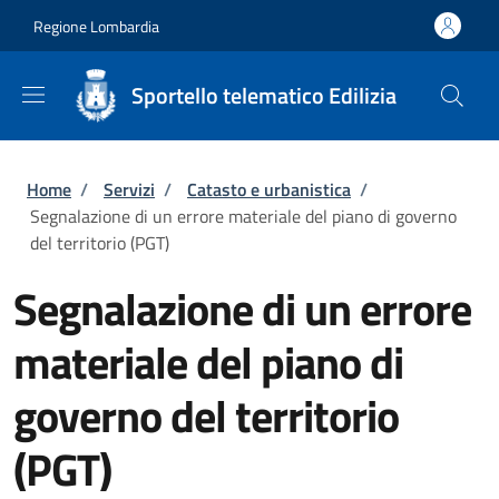
Salta al contenuto principale
Skip to footer content
Regione Lombardia
Sportello telematico Edilizia
Briciole di pane
Home
/
Servizi
/
Catasto e urbanistica
/
Segnalazione di un errore materiale del piano di governo
del territorio (PGT)
Segnalazione di un errore
materiale del piano di
governo del territorio
(PGT)