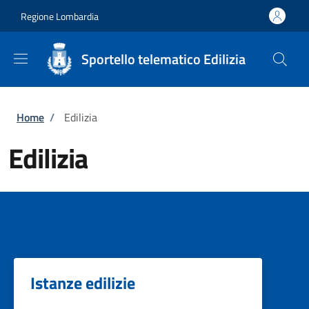
Salta al contenuto principale
Skip to footer content
Regione Lombardia
Sportello telematico Edilizia
Briciole di pane
Home
/
Edilizia
Edilizia
Istanze edilizie