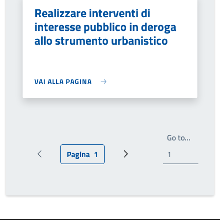
Realizzare interventi di
interesse pubblico in deroga
allo strumento urbanistico
VAI ALLA PAGINA
Write th
Go to…
Pagina
1
Pagina precedente
Pagina attuale
Prossima pagina