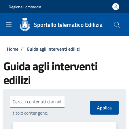
Salta al contenuto principale
Skip to footer content
Regione Lombardia
Sportello telematico Edilizia
Briciole di pane
Home
/
Guida agli interventi edilizi
Guida agli interventi
edilizi
Cerca i contenuti che nel
titolo contengono: