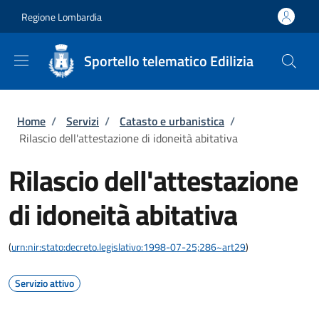
Salta al contenuto principale
Skip to footer content
Regione Lombardia
Sportello telematico Edilizia
Briciole di pane
Home
/
Servizi
/
Catasto e urbanistica
/
Rilascio dell'attestazione di idoneità abitativa
Rilascio dell'attestazione
di idoneità abitativa
(
urn:nir:stato:decreto.legislativo:1998-07-25;286~art29
)
Servizio attivo