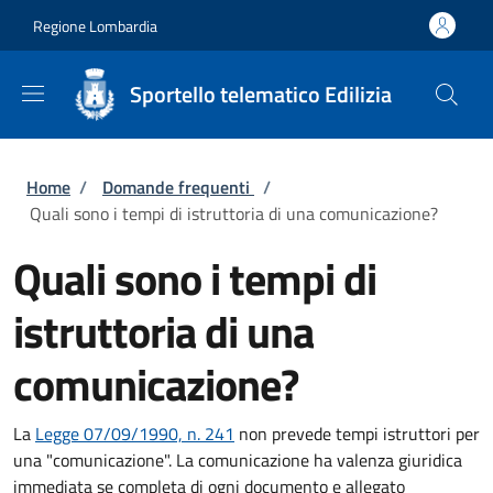
Salta al contenuto principale
Skip to footer content
Regione Lombardia
Sportello telematico Edilizia
Briciole di pane
Home
/
Domande frequenti
/
Quali sono i tempi di istruttoria di una comunicazione?
Quali sono i tempi di
istruttoria di una
comunicazione?
La
Legge 07/09/1990, n. 241
non prevede tempi istruttori per
una "comunicazione". La comunicazione ha valenza giuridica
immediata se completa di ogni documento e allegato