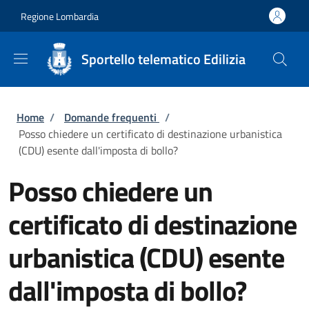
Salta al contenuto principale
Skip to footer content
Regione Lombardia
Sportello telematico Edilizia
Briciole di pane
Home
/
Domande frequenti
/
Posso chiedere un certificato di destinazione urbanistica
(CDU) esente dall'imposta di bollo?
Posso chiedere un
certificato di destinazione
urbanistica (CDU) esente
dall'imposta di bollo?