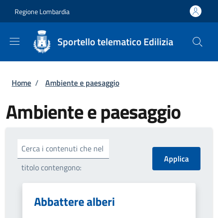
Salta al contenuto principale
Skip to footer content
Regione Lombardia
Sportello telematico Edilizia
Briciole di pane
Home
/
Ambiente e paesaggio
Ambiente e paesaggio
Cerca i contenuti che nel
titolo contengono:
Abbattere alberi