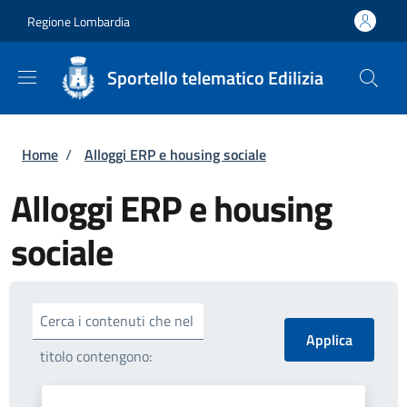
Salta al contenuto principale
Skip to footer content
Regione Lombardia
Sportello telematico Edilizia
Briciole di pane
Home
/
Alloggi ERP e housing sociale
Alloggi ERP e housing
sociale
Cerca i contenuti che nel
titolo contengono: