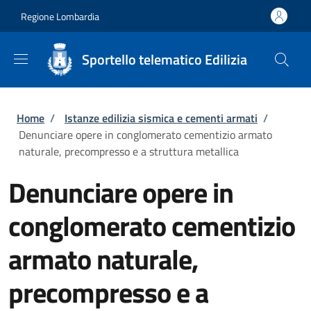
Salta al contenuto principale
Skip to footer content
Regione Lombardia
Sportello telematico Edilizia
Briciole di pane
Home
/
Istanze edilizia sismica e cementi armati
/
Denunciare opere in conglomerato cementizio armato
naturale, precompresso e a struttura metallica
Denunciare opere in
conglomerato cementizio
armato naturale,
precompresso e a