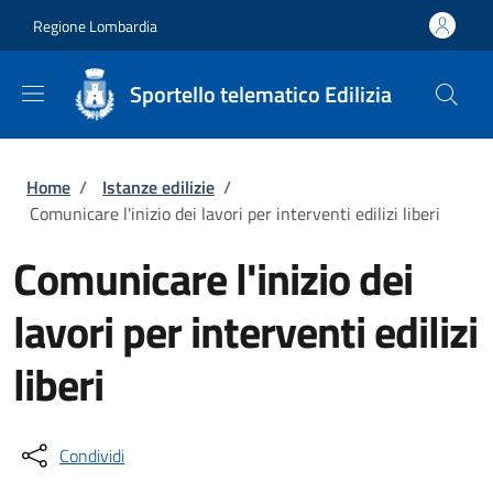
Salta al contenuto principale
Skip to footer content
Regione Lombardia
Sportello telematico Edilizia
Briciole di pane
Home
/
Istanze edilizie
/
Comunicare l'inizio dei lavori per interventi edilizi liberi
Comunicare l'inizio dei
lavori per interventi edilizi
liberi
Condividi