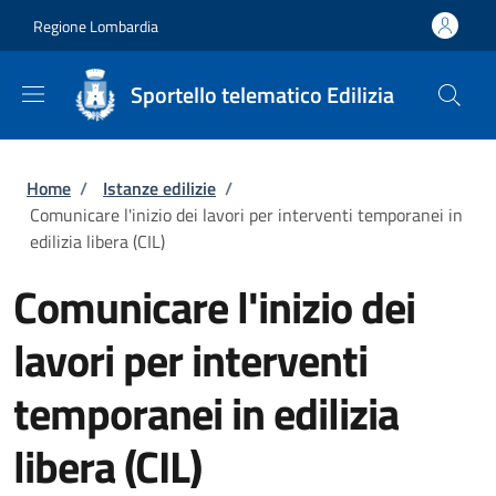
Salta al contenuto principale
Skip to footer content
Regione Lombardia
Sportello telematico Edilizia
Briciole di pane
Home
/
Istanze edilizie
/
Comunicare l'inizio dei lavori per interventi temporanei in
edilizia libera (CIL)
Comunicare l'inizio dei
lavori per interventi
temporanei in edilizia
libera (CIL)