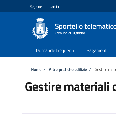
Salta al contenuto principale
Skip to footer content
Regione Lombardia
Sportello telematico
Comune di Urgnano
Domande frequenti
Pagamenti
Briciole di pane
Home
/
Altre pratiche edilizie
/
Gestire mate
Gestire materiali