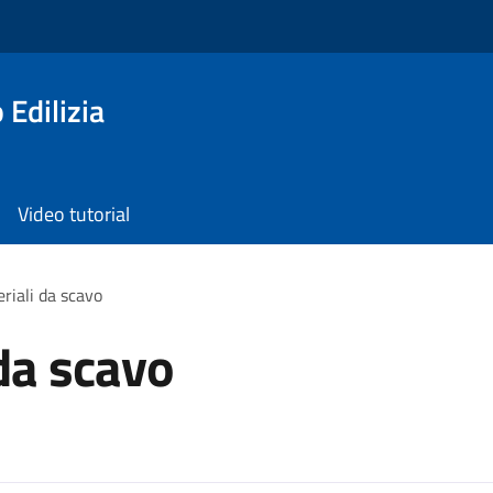
 Edilizia
Video tutorial
riali da scavo
 da scavo