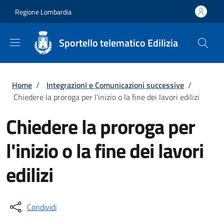
Salta al contenuto principale
Skip to footer content
Regione Lombardia
Sportello telematico Edilizia
Briciole di pane
Home
/
Integrazioni e Comunicazioni successive
/
Chiedere la proroga per l'inizio o la fine dei lavori edilizi
Chiedere la proroga per
l'inizio o la fine dei lavori
edilizi
Condividi