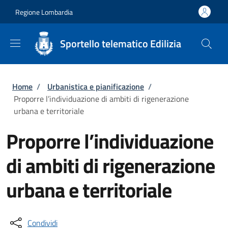
Salta al contenuto principale
Skip to footer content
Regione Lombardia
Sportello telematico Edilizia
Briciole di pane
Home
/
Urbanistica e pianificazione
/
Proporre l’individuazione di ambiti di rigenerazione
urbana e territoriale
Proporre l’individuazione
di ambiti di rigenerazione
urbana e territoriale
Condividi