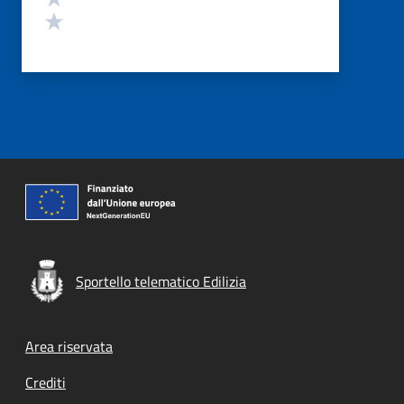
Valuta 1 stelle su 5
Sportello telematico Edilizia
Footer menu
Area riservata
Crediti