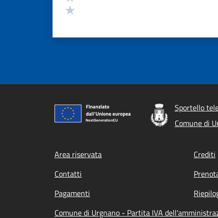
Valuta 1 stelle su 5
Sportello tel
Comune di U
Footer menu
Area riservata
Crediti
Contatti
Prenot
Pagamenti
Riepilo
Comune di Urgnano - Partita IVA dell'amminist