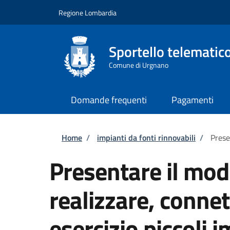
Salta al contenuto principale
Skip to footer content
Regione Lombardia
Sportello telematico
Comune di Urgnano
Domande frequenti
Pagamenti
Briciole di pane
Home
/
impianti da fonti rinnovabili
/
Prese
Presentare il mod
realizzare, connet
esercizio piccoli i