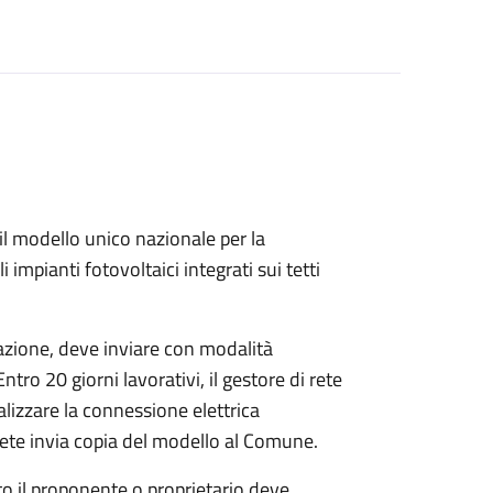
l modello unico nazionale per la
i impianti fotovoltaici integrati sui tetti
llazione, deve inviare con modalità
Entro 20 giorni lavorativi, il gestore di rete
ealizzare la connessione elettrica
 rete invia copia del modello al Comune.
to il proponente o proprietario deve