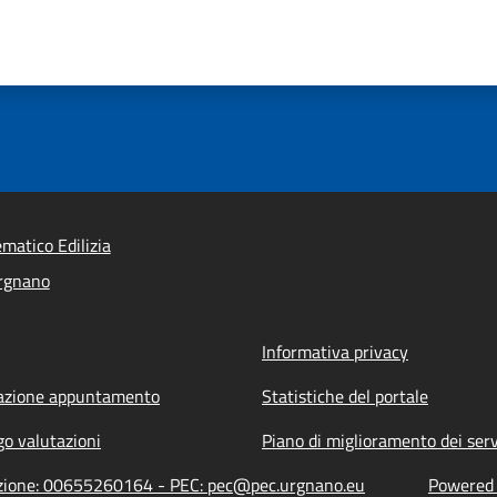
ematico Edilizia
rgnano
Informativa privacy
azione appuntamento
Statistiche del portale
go valutazioni
Piano di miglioramento dei serv
razione: 00655260164 - PEC: pec@pec.urgnano.eu
Powered b