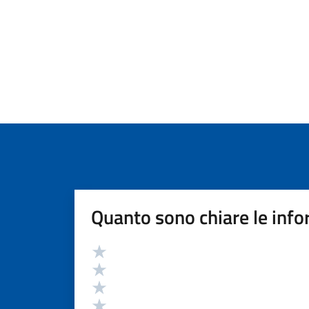
Quanto sono chiare le info
Valutazione
Valuta 5 stelle su 5
Valuta 4 stelle su 5
Valuta 3 stelle su 5
Valuta 2 stelle su 5