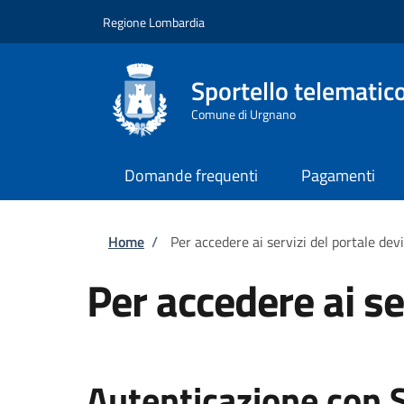
Salta al contenuto principale
Skip to footer content
Regione Lombardia
Sportello telematico
Comune di Urgnano
Domande frequenti
Pagamenti
Briciole di pane
Home
/
Per accedere ai servizi del portale dev
Per accedere ai se
Autenticazione con 