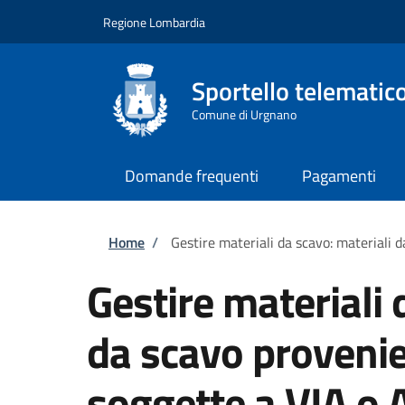
Salta al contenuto principale
Skip to footer content
Regione Lombardia
Sportello telematico
Comune di Urgnano
Domande frequenti
Pagamenti
Briciole di pane
Home
/
Gestire materiali da scavo: materiali 
Gestire materiali 
da scavo provenie
soggette a VIA o 