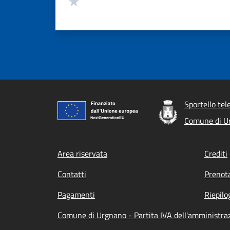
Valuta 1 stelle su 5
Sportello tel
Comune di U
Footer menu
Area riservata
Crediti
Contatti
Prenot
Pagamenti
Riepilo
Comune di Urgnano - Partita IVA dell'amminist