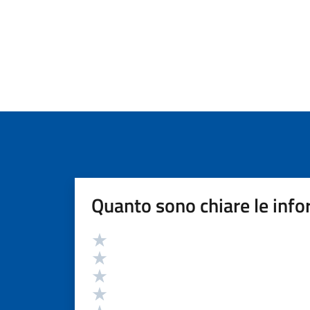
Quanto sono chiare le info
Valutazione
Valuta 5 stelle su 5
Valuta 4 stelle su 5
Valuta 3 stelle su 5
Valuta 2 stelle su 5