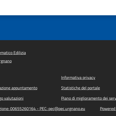
ematico Edilizia
rgnano
Informativa privacy
azione appuntamento
Statistiche del portale
go valutazioni
Piano di miglioramento dei serv
razione: 00655260164 - PEC: pec@pec.urgnano.eu
Powered b