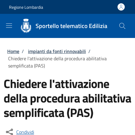
Salta al contenuto principale
Skip to footer content
Regione Lombardia
Sportello telematico Edilizia
Briciole di pane
Home
/
impianti da fonti rinnovabili
/
Chiedere l'attivazione della procedura abilitativa
semplificata (PAS)
Chiedere l'attivazione
della procedura abilitativa
semplificata (PAS)
Condividi